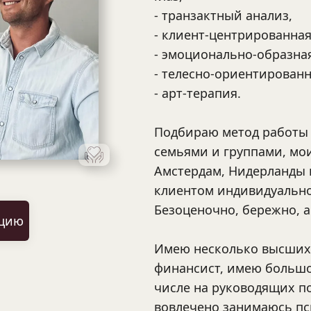
- транзактный анализ,
- клиент-центрированная
- эмоционально-образная
- телесно-ориентированн
- арт-терапия.
Подбираю метод работы 
семьями и группами, мои
Амстердам, Нидерланды и
клиентом индивидуально
Безоценочно, бережно, all
ацию
Имею несколько высших 
финансист, имею большой
числе на руководящих по
вовлечено занимаюсь пс