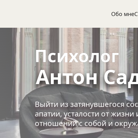
Обо мне
С
Психолог
 Антон Са
Выйти из затянувшегося сост
апатии, усталости от жизни 
отношений c собой и окру