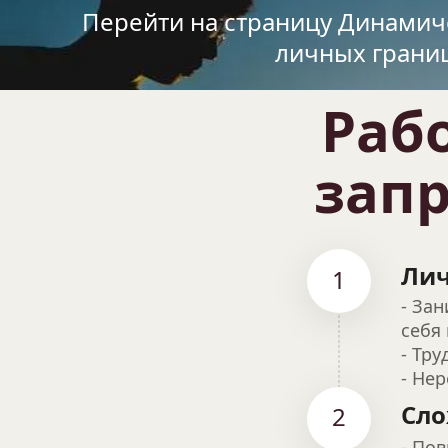
Перейти на страницу Динамич
личных грани
Раб
запр
Лич
1
- За
себя
- Тр
- Не
Сло
2
- По