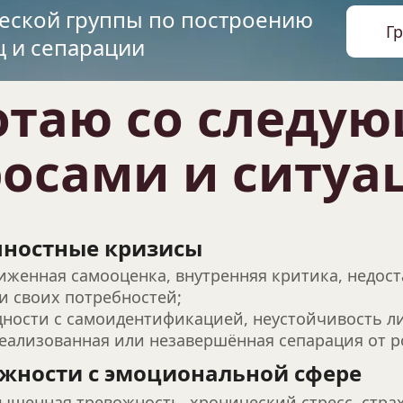
еской группы по построению 
Г
ц и сепарации
отаю со следую
осами и ситуа
ностные кризисы
ниженная самооценка, внутренняя критика, недост
 и своих потребностей;
удности с самоидентификацией, неустойчивость л
реализованная или незавершённая сепарация от р
жности с эмоциональной сфере
вышенная тревожность, хронический стресс, стра