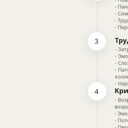
- Па
- Си
- Тр
- Пе
Тру
3
- За
- Эм
- Сл
- Па
колл
- На
Кри
4
- Во
возра
- Эм
- По
- Пе