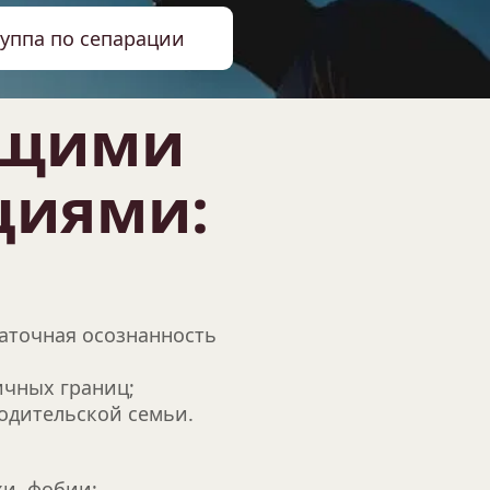
руппа по сепарации
щими 
циями:
аточная осознанность 
ичных границ;
одительской семьи.
хи, фобии;