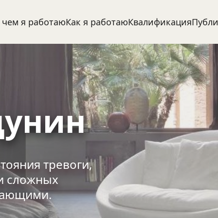
 чем я работаю
Как я работаю
Квалификация
Публ
дунин
ояния тревоги,  
и сложных 
жающими.