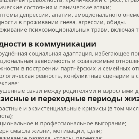
нические состояния и панические атаки;
мптомы депрессии, апатии, эмоционального онем
удности в проживании гнева, агрессии, обиды.
реживание психоэмоциональных травм, включая 
дности в коммуникации
труднённая социальная адаптация, избегающее по
оциональная зависимость и созависимые отноше
ожности в построении партнёрских и семейных о
тологическая ревность, конфликтные сценарии в с
ективе;
рушенные связи между родителями и взрослыми д
зисные и переходные периоды жи
зрастные и экзистенциальные кризисы (в том числ
ста);
оциональное и профессиональное выгорание;
теря смысла жизни, мотивации, цели;
реживание развода, утраты, переезда;