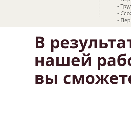
- Тр
- Сл
- Пе
В результат
нашей рабо
вы сможет