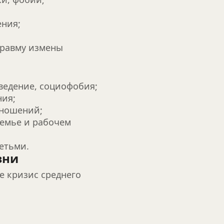
ения;
травму измены
ведение, социофобия;
ния;
тношений;
емье и рабочем 
етьми.
зни
е кризис среднего 