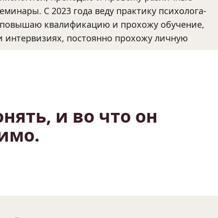
минары. С 2023 года веду практику психолога-
о повышаю квалификацию и прохожу обучение, 
и интервизиях, постоянно прохожу личную 
ять, и во что он 
имо.