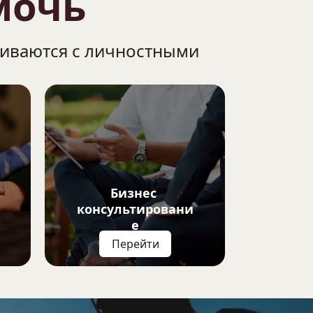
мочь
иваются с личностными 
Бизнес 
консультировани
е
Перейти