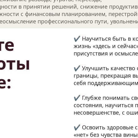
удности в принятии решений, снижение продуктив
ожности с финансовым планированием, перестрой
реосмысление профессионального пути, увольнени
е 
✔️ Научиться быть в к
жизнь «здесь и сейчас
присутствия и осмысле
ты 
✔️ Улучшить качество 
е:
границы, прекращая в
себя поддерживающим
✔️ Глубже понимать сво
состояния, научиться 
несовершенстве, с ош
✔️ Освоить здоровые 
«нет» без чувства вин